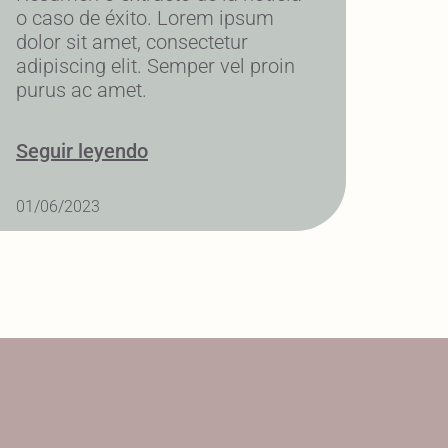
o caso de éxito. Lorem ipsum
dolor sit amet, consectetur
adipiscing elit. Semper vel proin
purus ac amet.
Seguir leyendo
01/06/2023