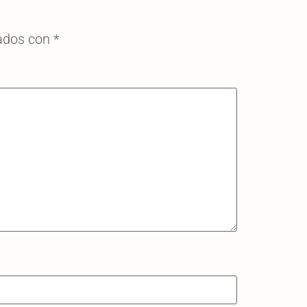
cados con
*