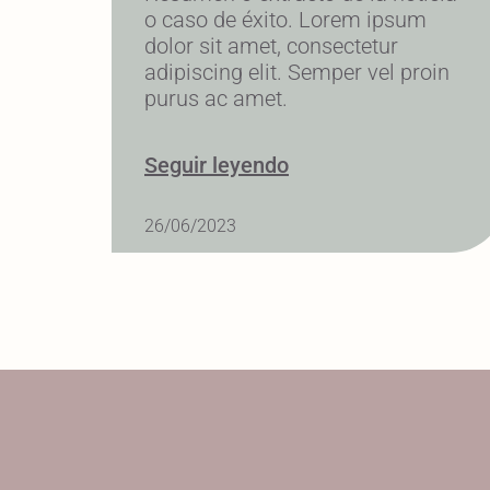
o caso de éxito. Lorem ipsum
dolor sit amet, consectetur
adipiscing elit. Semper vel proin
purus ac amet.
Seguir leyendo
26/06/2023