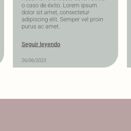
o caso de éxito. Lorem ipsum
dolor sit amet, consectetur
adipiscing elit. Semper vel proin
purus ac amet.
Seguir leyendo
26/06/2023