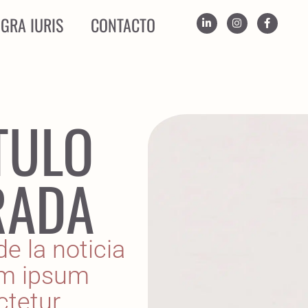
GRA IURIS
CONTACTO
ÍTULO
RADA
e la noticia
em ipsum
ctetur